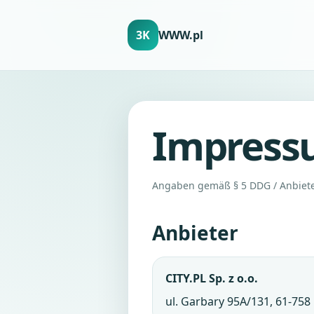
3K
WWW.pl
Impress
Angaben gemäß § 5 DDG / Anbiet
Anbieter
CITY.PL Sp. z o.o.
ul. Garbary 95A/131, 61-758