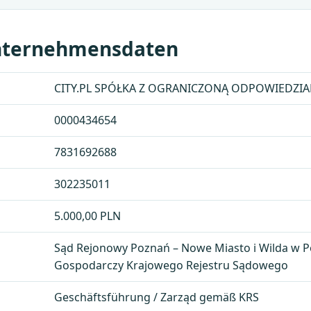
Unternehmensdaten
CITY.PL SPÓŁKA Z OGRANICZONĄ ODPOWIEDZI
0000434654
7831692688
302235011
5.000,00 PLN
Sąd Rejonowy Poznań – Nowe Miasto i Wilda w Po
Gospodarczy Krajowego Rejestru Sądowego
Geschäftsführung / Zarząd gemäß KRS